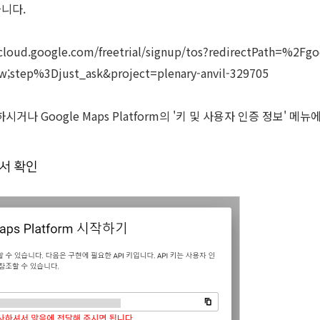
습니다.
.cloud.google.com/freetrial/signup/tos?redirectPath=%2F
w;step%3Djust_ask&project=plenary-anvil-329705
나 Google Maps Platform의 '키 및 사용자 인증 정보' 메