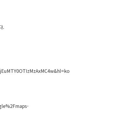
다.
LjEuMTY0OTIzMzAxMC4w&hl=ko
oogle%2Fmaps-