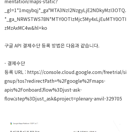
mentation/maps-static?
_gl=1*1mqybqj*_ga*MTA3NzI2NzgyLjE2NDkyMzI3OTQ.
*_ga_NRWSTWS78N*MTY0OTIzMjc5My4xLjEuMTY0OTI
zMzAxMC4w&hl=ko
구글 API 결제수단 등록 방법은 다음과 같습니다.
- 결제수단
등록 URL :
https://console.cloud.google.com/freetrial/si
gnup/tos?redirectPath=%2Fgoogle%2Fmaps-
apis%2Fonboard;flow%3Djust-ask-
flow;step%3Djust_ask&project=plenary-anvil-329705