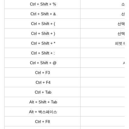
Ctrl + Shift + %
소수
Ctrl + Shift + &
선택
Ctrl + Shift + (
선택 영
Ctrl + Shift + )
선택 영
Ctrl + Shift + *
피벗 테
Ctrl + Shift + :
Ctrl + Shift + @
시간
Ctrl + F3
Ctrl + F4
Ctrl + Tab
Alt + Shift + Tab
Alt + 백스페이스
Ctrl + F8