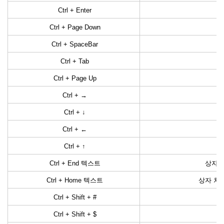
Ctrl + Enter
Ctrl + Page Down
Ctrl + SpaceBar
Ctrl + Tab
Ctrl + Page Up
Ctrl + →
Ctrl + ↓
Ctrl + ←
Ctrl + ↑
Ctrl + End 텍스트
상자 
Ctrl + Home 텍스트
상자 처음
Ctrl + Shift + #
년
Ctrl + Shift + $
소