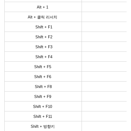
Alt + 1
선
Alt + 클릭 리서치
Shift + F1
Shift + F2
Shift + F3
Shift + F4
Shift + F5
Shift + F6
Shift + F8
Shift + F9
Shift + F10
Shift + F11
Shift + 방향키