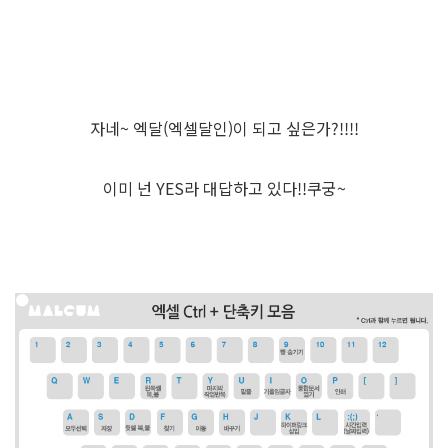
자네~ 엑달(엑셀달인)이 되고 싶은가?!!!!
이미 넌 YES라 대답하고 있다!!쿠궁~