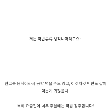
저는 국밥류류 생각나더라구요~
한그릇 음식이라서 금방 먹을 수도 있고, 이것저것 반찬도 같이
먹는게 귀찮을때!
특히 요즘같이 너무 추울때는 국밥 강추합니다!