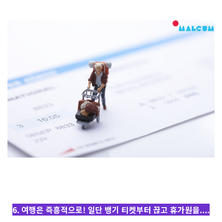
6. 여행은 즉흥적으로! 일단 뱅기 티켓부터 끊고 휴가원을....