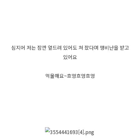
심지어 저는 잠깐 엎드려 있어도 쳐 잤다며 맹비난을 받고
있어요
억울해요~흐엉흐엉흐엉