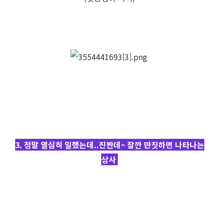
3. 정말 열심히 일했는데..진짠데~ 잠깐 딴짓하면 나타나는
상사