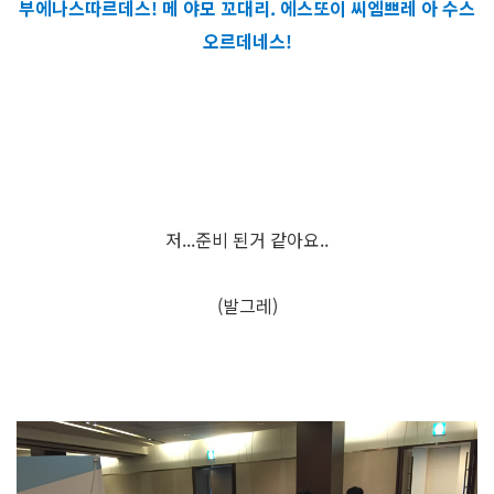
부에나스따르데스! 메 야모 꼬대리. 에스또이 씨엠쁘레 아 수스
오르데네스!
저...준비 된거 같아요..
(발그레)