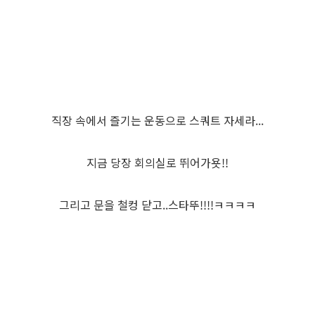
직장 속에서 즐기는 운동으로 스쿼트 자세라...
지금 당장 회의실로 뛰어가욧!!
그리고 문을 철컹 닫고..스타뚜!!!!ㅋㅋㅋㅋ