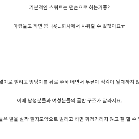
기본적인 스쿼트는 맨손으로 하는거죵?
아령들고 하면 땀나욧...회사에서 샤워할 수 없잖아요ㅠ
넓이로 벌리고 엉덩이를 뒤로 쭈욱 빼면서 무릎이 직각이 될때까지 
이때 남성분들과 여성분들의 골반 구조가 달라서요.
은 발을 살짝 팔자모양으로 벌리고 하면 휘청거리지 않고 잘 할 수