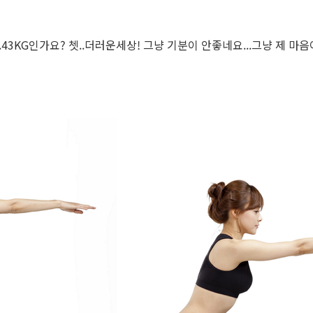
.43KG인가요? 쳇..더러운세상! 그냥 기분이 안좋네요...그냥 제 마음이