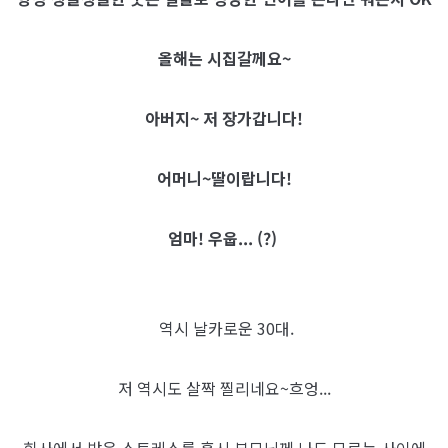
올해는 시집갈께요~
아버지~ 저 장가갑니다!
어머니~딸이랍니다!
엄마! 우웁... (?)
역시 날카로운 30대.
저 역시도 살짝 찔리네요~흐엉...
회사에서 받은 스트레스를 혹시 부모님께 나도 모르는 사이에