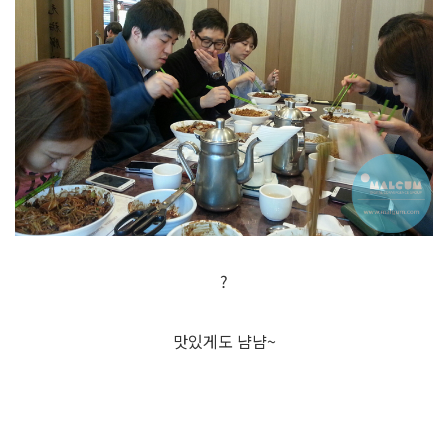
?
맛있게도 냠냠~