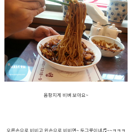
옴팡지게 비벼 보아요~
오른손으로 비비고 왼손으로 비비면~ 두그릇이네♬~~ㅋㅋㅋ