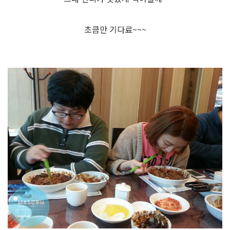
초큼만 기다료~~~