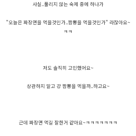
사실..풀리지 않는 숙제 중에 하나가
"오늘은 짜장면을 먹을것인가..짬뽕을 먹을것인가" 라잖아요~
ㅋㅋ
저도 솔직히 고민했어요~
상관하지 말고 걍 짬뽕을 먹을까..하고요~
근데 짜장면 먹길 잘한거 같아요~ㅋㅋㅋㅋㅋㅋㅋ