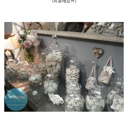
(죄송해요ㅠ)