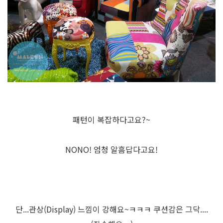
패턴이 복잡하다고요?~
NONO! 엄청 알흠답다고요!
단...관상(Display) 느낌이 강해요~ㅋㅋㅋ 쿠션감은 그닥....