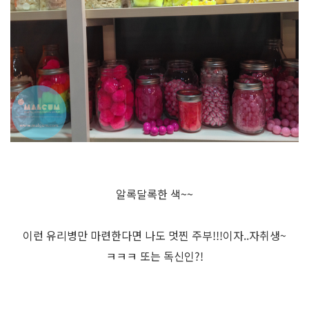
알록달록한 색~~
이런 유리병만 마련한다면 나도 멋찐 주부!!!이자..자취생~
ㅋㅋㅋ 또는 독신인?!