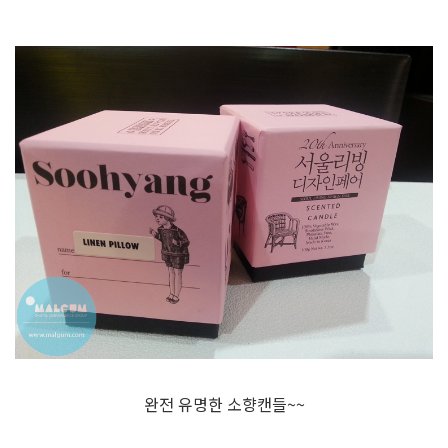
완전 유명한 소향캔들~~