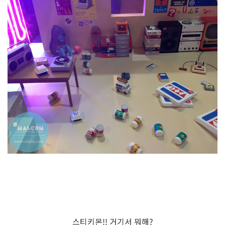
스티키몬!! 거기서 뭐해?