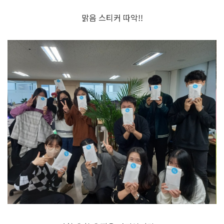
맑음 스티커 따악!!