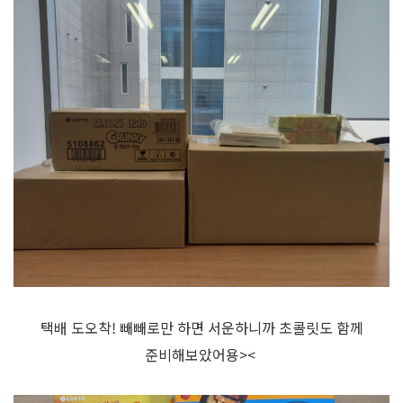
택배 도오착! 빼빼로만 하면 서운하니까 초콜릿도 함께
준비해보았어용><