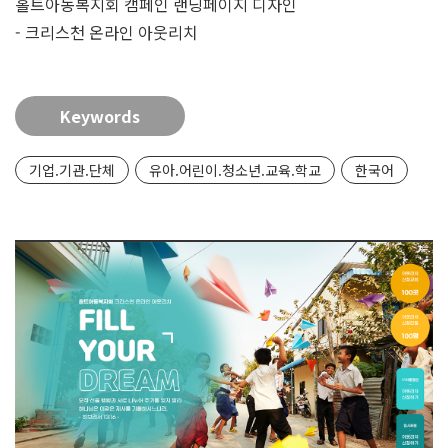
홀트아동복지회 캠페인 랜딩페이지 디자인
- 크리스천 온라인 아웃리치
Keywords
기업.기관.단체
유아.어린이.청소년.교육.학교
한국어