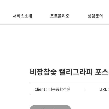
메뉴 바로가기
본문 바로가기
서비스소개
포트폴리오
상담문의
비장참숯 캘리그라피 포
Client :
더봄종합건설
URL 