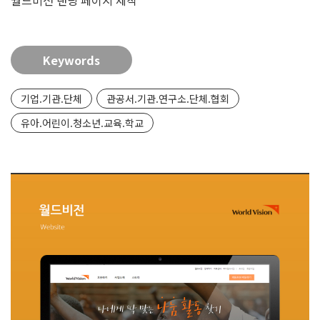
월드비전 랜딩 페이지 제작
Keywords
기업.기관.단체
관공서.기관.연구소.단체.협회
유아.어린이.청소년.교육.학교