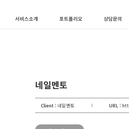
메뉴 바로가기
본문 바로가기
서비스소개
포트폴리오
상담문의
네일멘토
Client :
네일멘토
URL :
ht