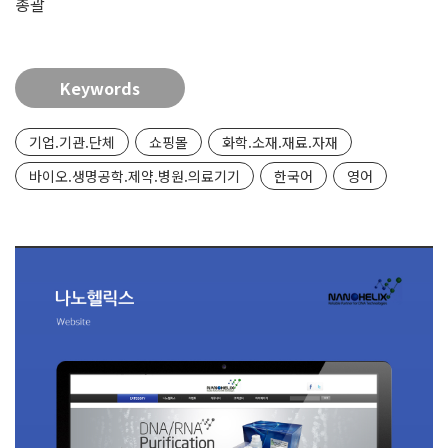
총괄
Keywords
기업.기관.단체
쇼핑몰
화학.소재.재료.자재
바이오.생명공학.제약.병원.의료기기
한국어
영어