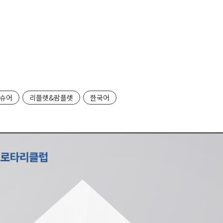
슈어
리플렛&팜플렛
한국어