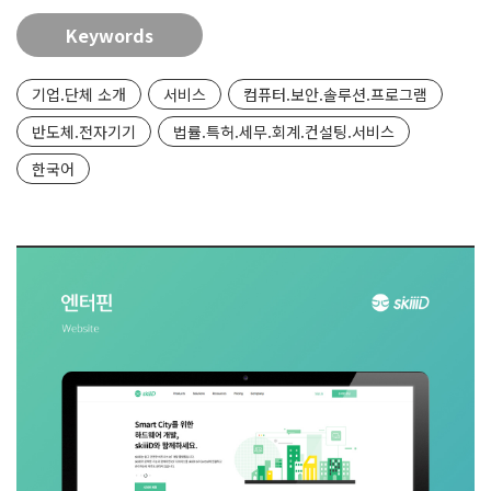
Keywords
기업.단체 소개
서비스
컴퓨터.보안.솔루션.프로그램
반도체.전자기기
법률.특허.세무.회계.컨설팅.서비스
한국어