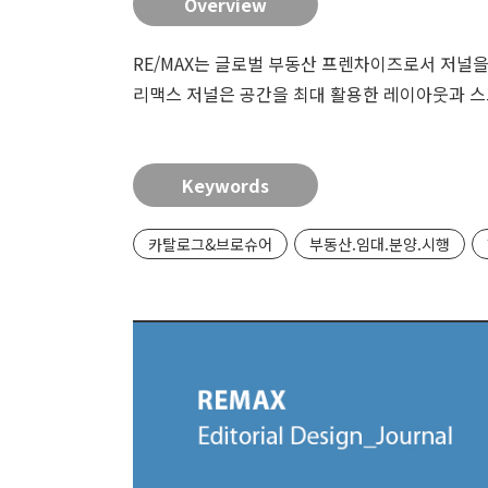
Overview
RE/MAX는
글로벌 부동산 프렌차이즈
로서
저널
을
리맥스 저널
은 공간을 최대 활용한 레이아웃과 
Keywords
카탈로그&브로슈어
부동산.임대.분양.시행