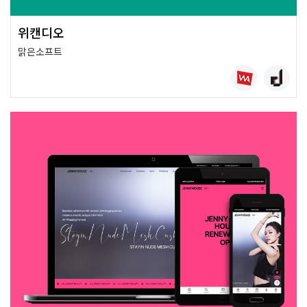
위캔디오
맑은소프트