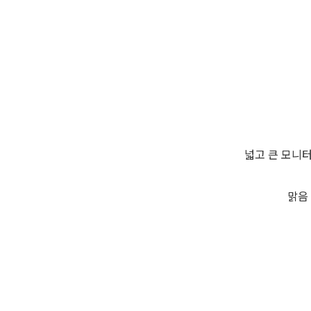
넓고 큰 모니
맑음