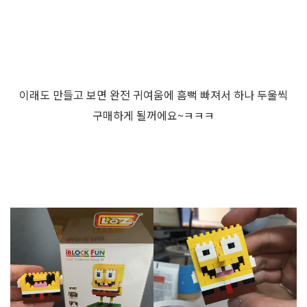
이래도 만들고 보면 완전 귀여움에 흠뻑 빠져서 하나 두울씩
구매하게 될꺼에요~ㅋㅋㅋ