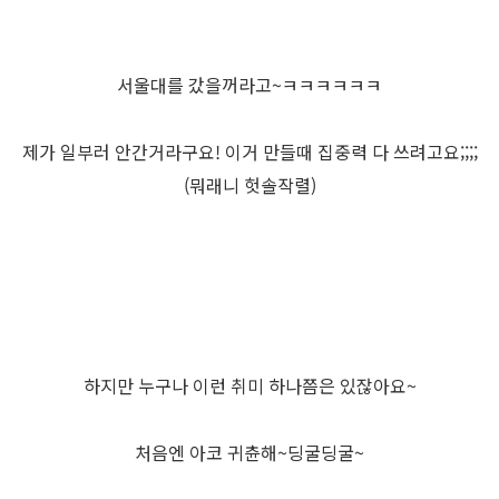
서울대를 갔을꺼라고~ㅋㅋㅋㅋㅋㅋ
제가 일부러 안간거라구요! 이거 만들때 집중력 다 쓰려고요;;;;
(뭐래니 헛솔작렬)
하지만 누구나 이런 취미 하나쯤은 있잖아요~
처음엔 아코 귀츈해~딩굴딩굴~