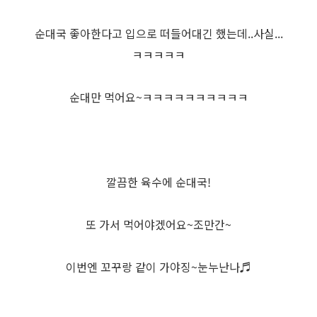
순대국 좋아한다고 입으로 떠들어대긴 했는데..사실...
ㅋㅋㅋㅋㅋ
순대만 먹어요~ㅋㅋㅋㅋㅋㅋㅋㅋㅋㅋ
깔끔한 육수에 순대국!
또 가서 먹어야겠어요~조만간~
이번엔 꼬꾸랑 같이 가야징~눈누난나♬