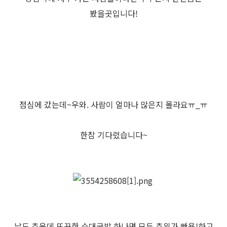
봤을곳입니다!
점심에 갔는데~우와. 사람이 얼마나 많은지 몰라요ㅠ_ㅠ
한참 기다렸습니다~
날도 추운데 뜨끈한 순대국밥 하나면 모두 추위가 빠용!하고