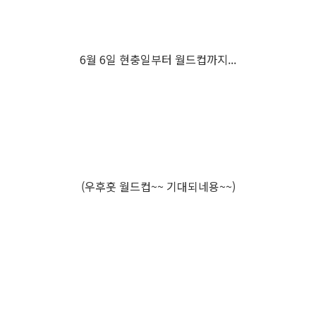
6월 6일 현충일부터 월드컵까지...
(우후훗 월드컵~~ 기대되네용~~)