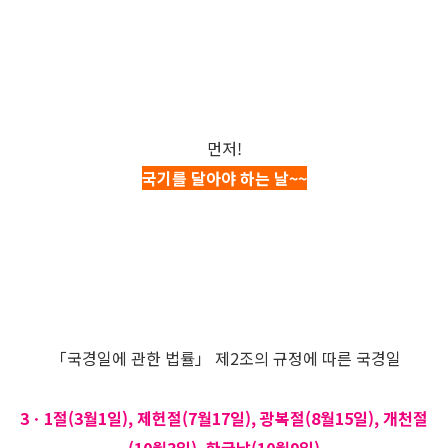
먼저!
국기를 달아야 하는 날~~
「국경일에 관한 법률」 제2조의 규정에 따른 국경일
3ㆍ1절(3월1일), 제헌절(7월17일), 광복절(8월15일), 개천절