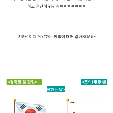
하고 잘난척 궈궈궈ㅋㅋㅋㅋㅋㅋㅋ
그렇담 이제 게양하는 방법에 대해 알아BOA요~
<경축일 및 평일>
<조의(弔意)를
표하는 날>