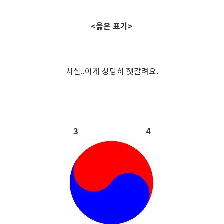
<옳은 표기>
사실..이게 상당히 헷갈려요.
3 4