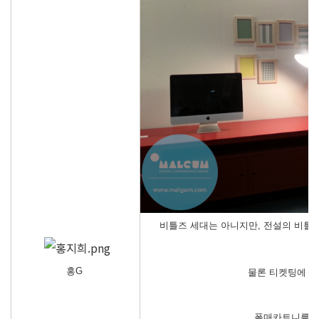
비틀즈 세대는 아니지만, 전설의 비틀즈
홍G
물론 티켓팅에 도
폴매카트니를 모