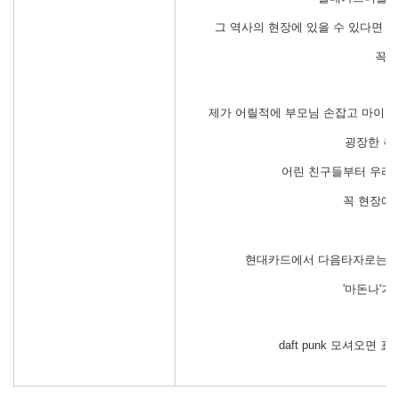
그 역사의 현장에 있을 수 있다면 
꼭 
제가 어릴적에 부모님 손잡고 마이클
굉장한 추
어린 친구들부터 우리
꼭 현장에
현대카드에서 다음타자로는 대
'마돈나'가
daft punk 모셔오면