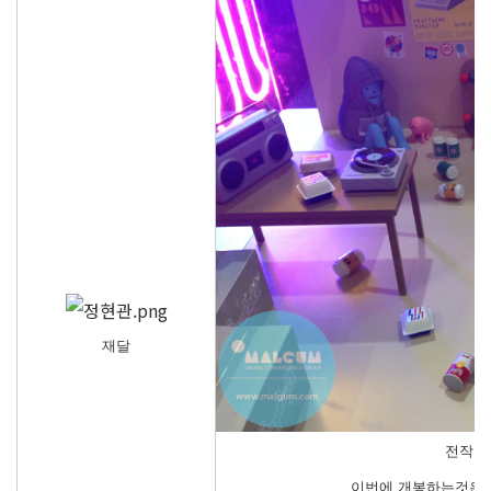
재달
전작도
이번에 개봉하는것은 