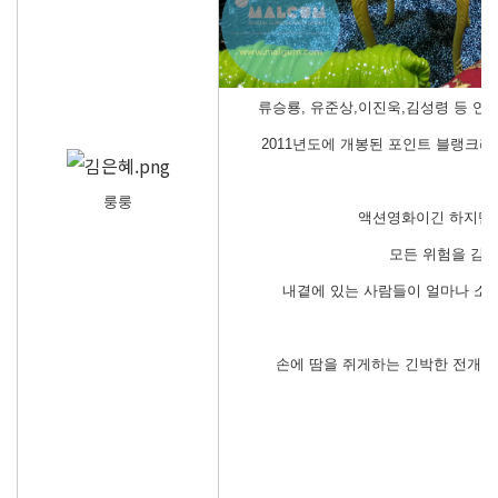
류승룡, 유준상,이진욱,김성령 등 연
2011년도에 개봉된 포인트 블랭크라
룽
룽
액션영화이긴 하지만 
모든 위험을 감
내곁에 있는 사람들이 얼마나 소중
손에 땀을 쥐게하는 긴박한 전개에 