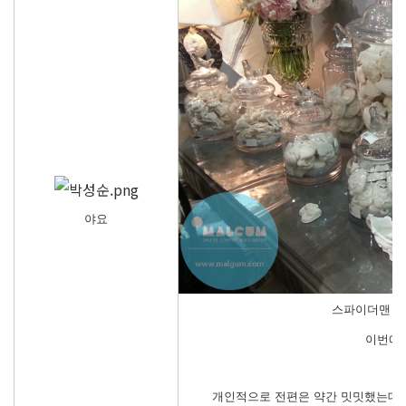
야요
스파이더맨 시
이번에도
개인적으로 전편은 약간 밋밋했는데 