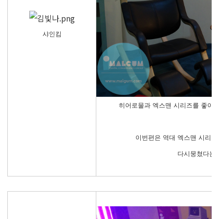
샤인킴
히어로물과 엑스맨 시리즈를 좋아라
이번편은 역대 엑스맨 시리즈
다시뭉쳤다는 