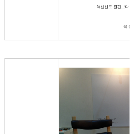
액션신도 전편보다 훨
꼭 볼