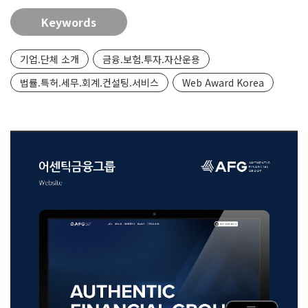
Keywords
기업.단체 소개
금융.보험.투자.자산운용
법률.특허.세무.회계.컨설팅.서비스
Web Award Korea